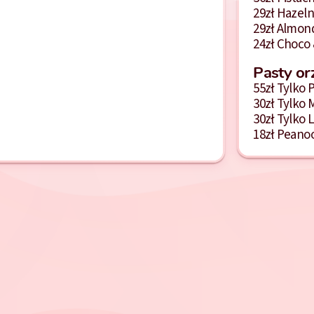
29
zł
Hazeln
29
zł
Almon
24
zł
Choco 
Pasty o
55
zł
Tylko P
30
zł
Tylko 
30
zł
Tylko 
18
zł
Peanoo