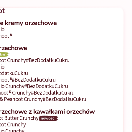
ot
ne kremy orzechowe
io
noot®
rzechowe
ot Crunchy
#BezDodatkuCukru
io
odatkuCukru
noot®
#BezDodatkuCukru
hio Crunchy
#BezDodatkuCukru
oot® Crunchy
#BezDodatkuCukru
& Peanoot Crunchy
#BezDodatkuCukru
rzechowe z kawałkami orzechów
t Butter Crunchy
ot Crunchy
hio Crunchy