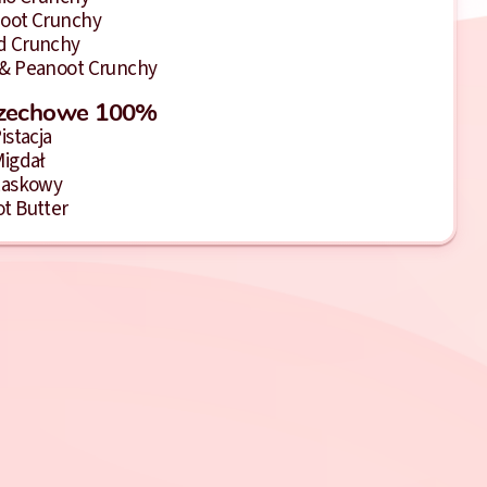
oot Crunchy
d Crunchy
& Peanoot Crunchy
rzechowe 100%
istacja
Migdał
Laskowy
t Butter