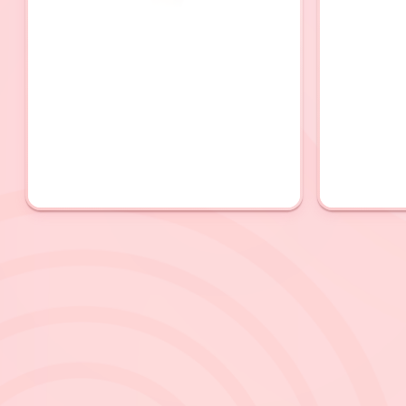
9
zł
Jedna porcja (min. 80 g)
75
zł
Loodbox® 1,0 kg
Max 6 smaków
45
zł
Loodbox® 0,5 kg
90
zł/kg
Max 4 smaki
32
zł
Koobki Loodów 400 g
80
zł/kg
Smaki z edycji limitowanej
LoodoŁapka
12
zł