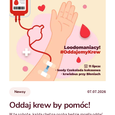
07.07.2026
Newsy
Oddaj krew by pomóc!
W tę sobotę, każda chętna osoba będzie mogła oddać