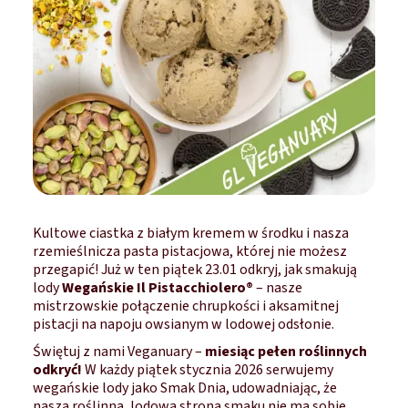
Kultowe ciastka z białym kremem w środku i nasza
rzemieślnicza pasta pistacjowa, której nie możesz
przegapić! Już w ten piątek 23.01 odkryj, jak smakują
lody
Wegańskie Il Pistacchiolero®
– nasze
mistrzowskie połączenie chrupkości i aksamitnej
pistacji na napoju owsianym w lodowej odsłonie.
Świętuj z nami Veganuary –
miesiąc pełen roślinnych
odkryć!
W każdy piątek stycznia 2026 serwujemy
wegańskie lody jako Smak Dnia, udowadniając, że
nasza roślinna, lodowa strona smaku nie ma sobie