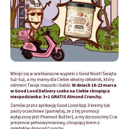
Wkręć się w wielkanocne wypieki z Good Noot! Święta
tuż-tuż, a my mamy dla Ciebie idealny składnik, który
odmieni Twoje mazurki i babki.
W dniach 16-22 marca
w Good Lood Delivery czeka na Ciebie chrupiąca
niespodzianka: 3+1 GRATIS Almond Crunchy.
Zamów przez aplikację Good Lood App 3 kremy lub
pasty orzechowe (pamiętaj, że z tej promocji
wyłączony jest Peanoot Butter), a my dorzoocimy Ci w
prezencie pełnowymiarowy, chrupiący krem z
migdałów Almond Crunchy.