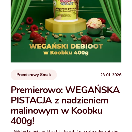
23.01.2026
Premierowy Smak
Premierowo: WEGAŃSKA
PISTACJA z nadzieniem
malinowym w Koobku
400g!
Gdyby to był spektakl, taką właśnie rolę odegrały by