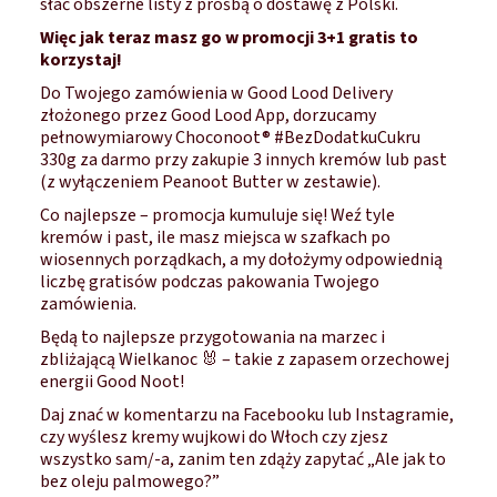
słać obszerne listy z prośbą o dostawę z Polski.
Więc jak teraz masz go w promocji 3+1 gratis to
korzystaj!
Do Twojego zamówienia w Good Lood Delivery
złożonego przez Good Lood App, dorzucamy
pełnowymiarowy Choconoot® #BezDodatkuCukru
330g za darmo przy zakupie 3 innych kremów lub past
(z wyłączeniem Peanoot Butter w zestawie).
Co najlepsze – promocja kumuluje się! Weź tyle
kremów i past, ile masz miejsca w szafkach po
wiosennych porządkach, a my dołożymy odpowiednią
liczbę gratisów podczas pakowania Twojego
zamówienia.
Będą to najlepsze przygotowania na marzec i
zbliżającą Wielkanoc 🐰 – takie z zapasem orzechowej
energii Good Noot!
Daj znać w komentarzu na Facebooku lub Instagramie,
czy wyślesz kremy wujkowi do Włoch czy zjesz
wszystko sam/-a, zanim ten zdąży zapytać „Ale jak to
bez oleju palmowego?”