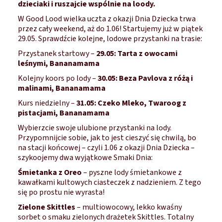
dzieciaki i ruszajcie wspólnie na loody.
W Good Lood wielka uczta z okazji Dnia Dziecka trwa
przez cały weekend, aż do 1.06! Startujemy już w piątek
29.05. Sprawdźcie kolejne, lodowe przystanki na trasie:
Przystanek startowy –
29.05: Tarta z owocami
leśnymi, Bananamama
Kolejny koors po lody –
30.05: Beza Pavlova z różą i
malinami, Bananamama
Kurs niedzielny –
31.05: Czeko Mleko, Twaroog z
pistacjami, Bananamama
Wybierzcie swoje ulubione przystanki na lody.
Przypomnijcie sobie, jak to jest cieszyć się chwilą, bo
na stacji końcowej – czyli 1.06 z okazji Dnia Dziecka –
szykoojemy dwa wyjątkowe Smaki Dnia:
Śmietanka z Oreo
– pyszne lody śmietankowe z
kawałkami kultowych ciasteczek z nadzieniem. Z tego
się po prostu nie wyrasta!
Zielone Skittles
– multiowocowy, lekko kwaśny
sorbet o smaku zielonych drażetek Skittles. Totalny