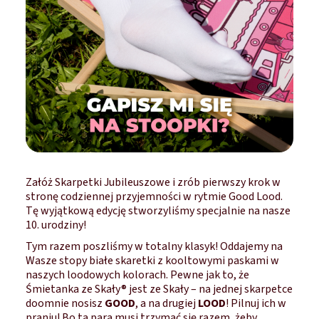
Załóż Skarpetki Jubileuszowe i zrób pierwszy krok w
stronę codziennej przyjemności w rytmie Good Lood.
Tę wyjątkową edycję stworzyliśmy specjalnie na nasze
10. urodziny!
Tym razem poszliśmy w totalny klasyk! Oddajemy na
Wasze stopy białe skaretki z kooltowymi paskami w
naszych loodowych kolorach. Pewne jak to, że
Śmietanka ze Skały® jest ze Skały – na jednej skarpetce
doomnie nosisz
GOOD
, a na drugiej
LOOD
! Pilnuj ich w
praniu! Bo ta para musi trzymać się razem, żeby