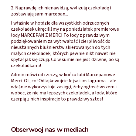
2. Naprawdę ich nienawidzą, wylizują czekoladę i
zostawiają sam marcepan...
I właśnie w hołdzie dla wszystkich odrzuconych
czekoladek ukręciliśmy na poniedziałek premierowe
lody MARCEPAN Z MERCI To lody z prawdziwym
podziękowaniem za wytrwałość i cierpliwość do
nieustannych bluźnierstw skierowanych do tych
małych czekoladek, których pewnie nikt nawet nie
spytał jak się czują. Co w sumie nie jest dziwne, bo są
czekoladkami!
Admin mówi od rzeczy, w końcu lubi Marcepanowe
Merci. Ot, co! Odlajkowujcie fejsa i instagrama – ale
właśnie wykorzystuje zasięgi, żeby ogłosić wszem i
wobec, że nie ma lepszych czekoladek, a lody, które
czerpią z nich inspiracje to prawdziwy sztos!
Obserwooj nas w mediach