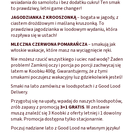
wsiadania do samolotu i bez dodatku cukru! Ten smak
to prawdziwy, letni game changer!
JAGODZIANKA Z KROOSZONKĄ
– bogata w jagody, z
ciastem drożdżowym i maślaną kruszonką. To
prawdziwa jagodzianka w loodowym wydaniu, która
rozpływa się w ustach!
MLECZNA CZERWONA POMARAŃCZA
– smakują jak
włoskie wakacje, które masz na wyciągnięcie ręki.
Nie możesz rzucić wszystkiego i uciec nad wodę? Żaden
problem! Zamknij oczy i porcja po porcji zachwycaj się
latem w Koobku 400g. Gwarantujemy, że z tymi
smakami poczujesz wakacyjny luz gdziekolwiek jesteś!
Smaki na lato zamówisz w loodspotach i z Good Lood
Delivery.
Przygotuj się na upały, wpadaj do naszych loodspotów,
zrób zapasy z promocją
3+1 GRATIS
. W zestawie
muszą znaleźć się 3 Koobki z oferty letniej i 1 dowolny
smak. Promocja dostępna tylko stacjonarnie.
Poczuj nadziane lato z Good Lood na własnym języku!