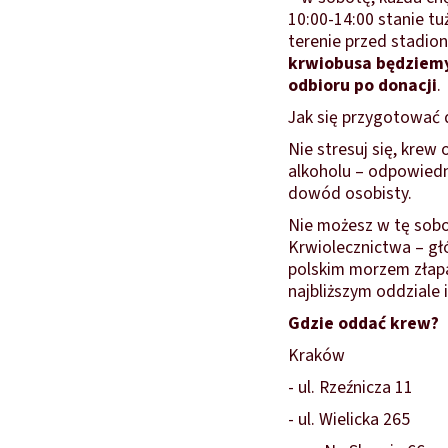
10:00-14:00 stanie t
terenie przed stadion
krwiobusa będziemy
odbioru po donacji
.
Jak się przygotować 
Nie stresuj się, krew 
alkoholu – odpowiedni
dowód osobisty.
Nie możesz w tę sob
Krwiolecznictwa – głó
polskim morzem złapa
najbliższym oddziale 
Gdzie oddać krew?
Kraków
- ul. Rzeźnicza 11
- ul. Wielicka 265