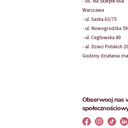
- os. Na Skarpie 66a
Warszawa
- ul. Saska 63/75
- ul. Nowogrodzka 59
- ul. Cegłowska 80
- al. Dzieci Polskich 2
Godziny działania zn
Obserwooj nas 
społecznościow