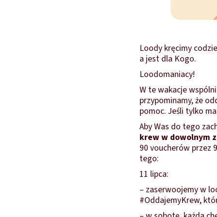
Loody kręcimy codzien
a jest dla Kogo.
Loodomaniacy!
W te wakacje wspóln
przypominamy, że odd
pomoc. Jeśli tylko ma
Aby Was do tego zach
krew w dowolnym z 
90 voucherów przez 9 
tego:
11 lipca:
– zaserwoojemy w lo
#OddajemyKrew, któr
– w sobotę, każda ch