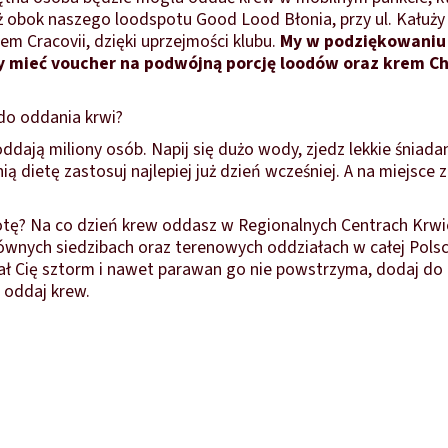
uż obok naszego loodspotu Good Lood Błonia, przy ul. Kałuży
em Cracovii, dzięki uprzejmości klubu.
My w podziękowaniu
 mieć voucher na podwójną porcję loodów oraz krem C
do oddania krwi?
oddają miliony osób. Napij się dużo wody, zjedz lekkie śniadani
ą dietę zastosuj najlepiej już dzień wcześniej. A na miejsce 
otę? Na co dzień krew oddasz w Regionalnych Centrach Krw
wnych siedzibach oraz terenowych oddziałach w całej Polsce
ł Cię sztorm i nawet parawan go nie powstrzyma, dodaj do 
i oddaj krew.