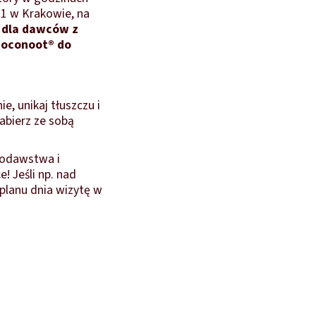
 1 w Krakowie, na
 dla dawców z
hoconoot® do
e, unikaj tłuszczu i
zabierz ze sobą
iodawstwa i
! Jeśli np. nad
planu dnia wizytę w