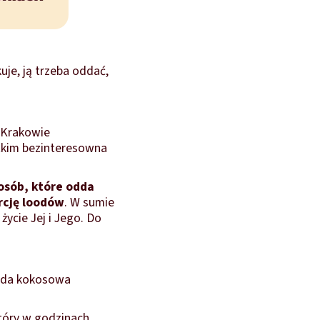
je, ją trzeba oddać,
 Krakowie
stkim bezinteresowna
 osób, które odda
rcję loodów
. W sumie
życie Jej i Jego. Do
lada kokosowa
tóry w godzinach