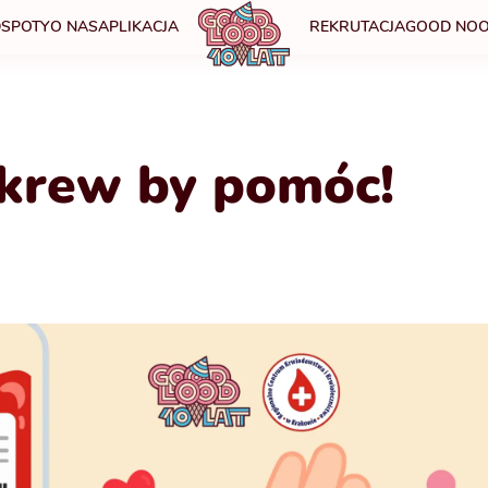
SPOTY
O NAS
APLIKACJA
REKRUTACJA
GOOD NOO
krew by pomóc!