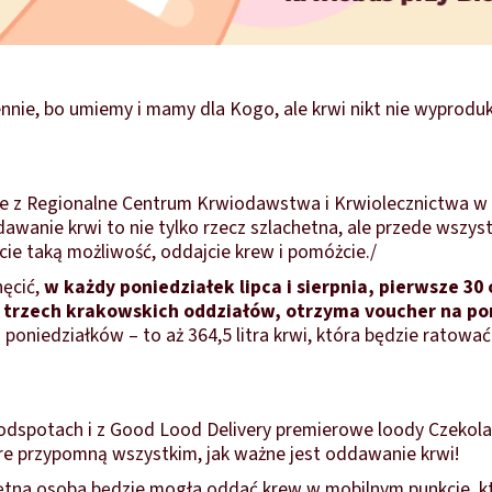
nie, bo umiemy i mamy dla Kogo, ale krwi nikt nie wyproduku
ie z Regionalne Centrum Krwiodawstwa i Krwiolecznictwa w
awanie krwi to nie tylko rzecz szlachetna, ale przede wszy
cie taką możliwość, oddajcie krew i pomóżcie./
ęcić,
w każdy poniedziałek lipca i sierpnia, pierwsze 30
trzech krakowskich oddziałów, otrzyma voucher na po
poniedziałków – to aż 364,5 litra krwi, która będzie ratować 
odspotach i z Good Lood Delivery premierowe loody Czeko
e przypomną wszystkim, jak ważne jest oddawanie krwi!
ętna osoba będzie mogła oddać krew w mobilnym punkcie, k