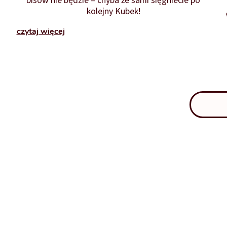
bisów nie będzie – chyba że sami sięgniecie po
kolejny Kubek!
czytaj więcej