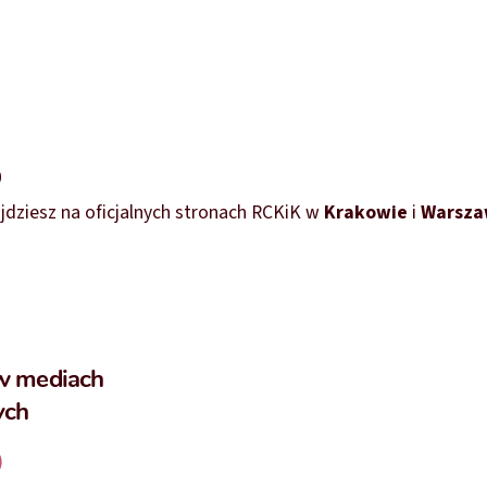
0
ajdziesz na oficjalnych stronach RCKiK w
Krakowie
i
Warsza
w mediach
ych