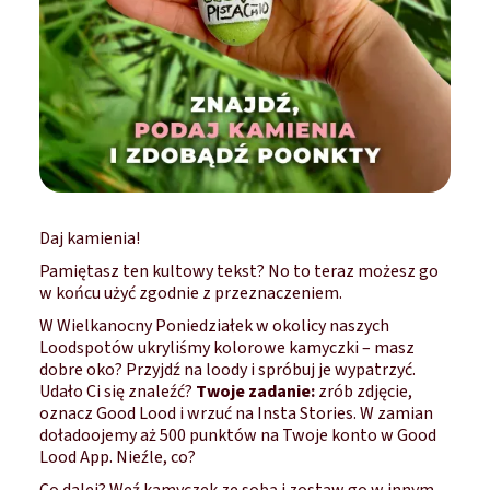
Daj kamienia!
Pamiętasz ten kultowy tekst? No to teraz możesz go
w końcu użyć zgodnie z przeznaczeniem.
W Wielkanocny Poniedziałek w okolicy naszych
Loodspotów ukryliśmy kolorowe kamyczki – masz
dobre oko? Przyjdź na loody i spróbuj je wypatrzyć.
Udało Ci się znaleźć?
Twoje zadanie:
zrób zdjęcie,
oznacz Good Lood
i wrzuć na Insta Stories. W zamian
doładoojemy aż 500 punktów na Twoje konto w Good
Lood App. Nieźle, co?
Co dalej? Weź kamyczek ze sobą i zostaw go w innym